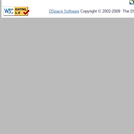
DSpace Software
Copyright © 2002-2009 The D