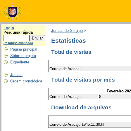
Login
Jornais de Sergipe
>
Pesquisa rápida
Estatísticas
Pesquisa avançada
Página principal
Total de visitas
Sobre o projeto
Expediente
Correio de Aracaju
Jornais
Total de visitas por mês
Ordem cronológica
Fevereiro 20
Correio de Aracaju
8
Download de arquivos
Correio de Aracaju 1945.11.30.tif