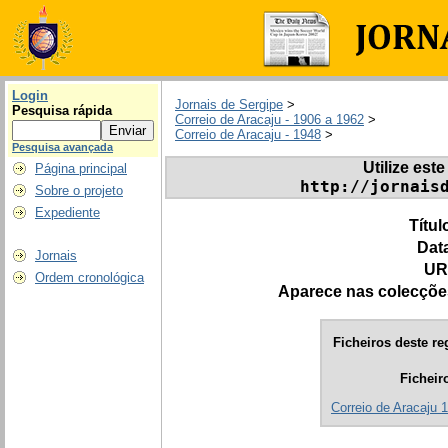
Login
Jornais de Sergipe
>
Pesquisa rápida
Correio de Aracaju - 1906 a 1962
>
Correio de Aracaju - 1948
>
Pesquisa avançada
Utilize este
Página principal
http://jornais
Sobre o projeto
Expediente
Títul
Dat
Jornais
UR
Ordem cronológica
Aparece nas colecçõe
Ficheiros deste re
Ficheir
Correio de Aracaju 1