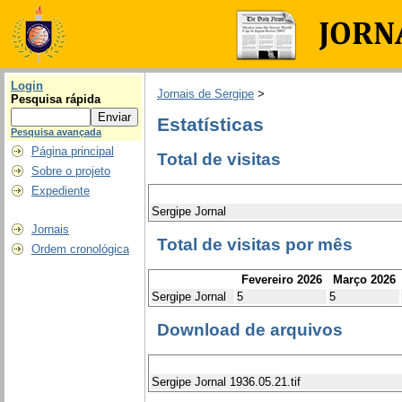
Login
Jornais de Sergipe
>
Pesquisa rápida
Estatísticas
Pesquisa avançada
Página principal
Total de visitas
Sobre o projeto
Expediente
Sergipe Jornal
Jornais
Total de visitas por mês
Ordem cronológica
Fevereiro 2026
Março 2026
Sergipe Jornal
5
5
Download de arquivos
Sergipe Jornal 1936.05.21.tif