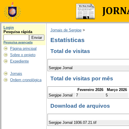
Login
Jornais de Sergipe
>
Pesquisa rápida
Estatísticas
Pesquisa avançada
Página principal
Total de visitas
Sobre o projeto
Expediente
Sergipe Jornal
Jornais
Total de visitas por mês
Ordem cronológica
Fevereiro 2026
Março 2026
Sergipe Jornal
7
5
Download de arquivos
Sergipe Jornal 1936.07.21.tif