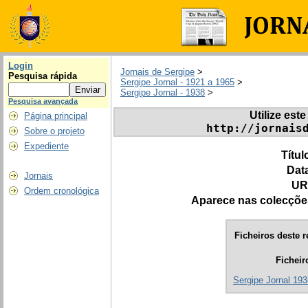
Login
Jornais de Sergipe
>
Pesquisa rápida
Sergipe Jornal - 1921 a 1965
>
Sergipe Jornal - 1938
>
Pesquisa avançada
Utilize este
Página principal
http://jornais
Sobre o projeto
Expediente
Títul
Dat
Jornais
UR
Ordem cronológica
Aparece nas colecçõe
Ficheiros deste r
Ficheir
Sergipe Jornal 193