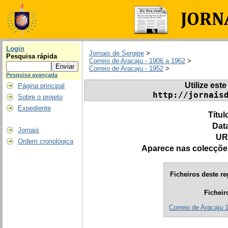
Login
Jornais de Sergipe
>
Pesquisa rápida
Correio de Aracaju - 1906 a 1962
>
Correio de Aracaju - 1952
>
Pesquisa avançada
Utilize este
Página principal
http://jornais
Sobre o projeto
Expediente
Títul
Dat
Jornais
UR
Ordem cronológica
Aparece nas colecçõe
Ficheiros deste re
Ficheir
Correio de Aracaju 1