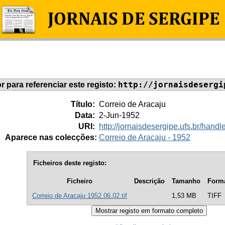
http://jornaisdesergi
or para referenciar este registo:
Título:
Correio de Aracaju
Data:
2-Jun-1952
URI:
http://jornaisdesergipe.ufs.br/han
Aparece nas colecções:
Correio de Aracaju - 1952
Ficheiros deste registo:
Ficheiro
Descrição
Tamanho
Form
Correio de Aracaju 1952.06.02.tif
1,53 MB
TIFF