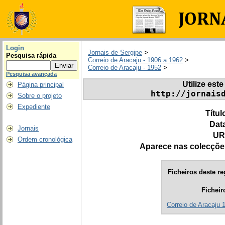
Login
Jornais de Sergipe
>
Pesquisa rápida
Correio de Aracaju - 1906 a 1962
>
Correio de Aracaju - 1952
>
Pesquisa avançada
Utilize este
Página principal
http://jornais
Sobre o projeto
Expediente
Títul
Dat
Jornais
UR
Ordem cronológica
Aparece nas colecçõe
Ficheiros deste re
Ficheir
Correio de Aracaju 1