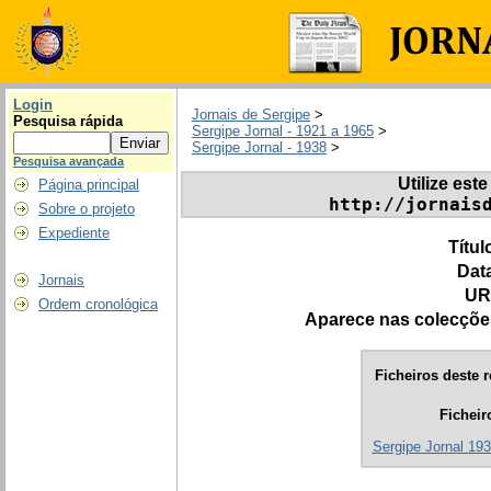
Login
Jornais de Sergipe
>
Pesquisa rápida
Sergipe Jornal - 1921 a 1965
>
Sergipe Jornal - 1938
>
Pesquisa avançada
Utilize este
Página principal
http://jornais
Sobre o projeto
Expediente
Títul
Dat
Jornais
UR
Ordem cronológica
Aparece nas colecçõe
Ficheiros deste r
Ficheir
Sergipe Jornal 193