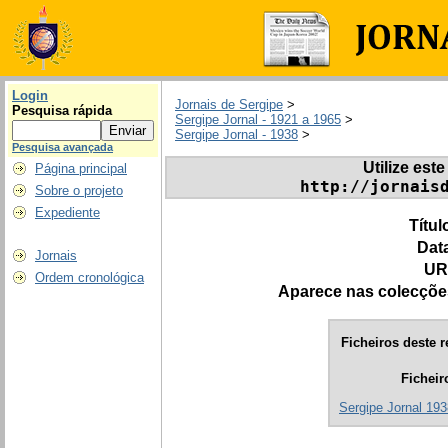
Login
Jornais de Sergipe
>
Pesquisa rápida
Sergipe Jornal - 1921 a 1965
>
Sergipe Jornal - 1938
>
Pesquisa avançada
Utilize este
Página principal
http://jornais
Sobre o projeto
Expediente
Títul
Dat
Jornais
UR
Ordem cronológica
Aparece nas colecçõe
Ficheiros deste r
Ficheir
Sergipe Jornal 193