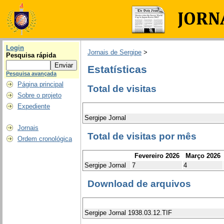
Login
Jornais de Sergipe
>
Pesquisa rápida
Estatísticas
Pesquisa avançada
Página principal
Total de visitas
Sobre o projeto
Expediente
Sergipe Jornal
Jornais
Total de visitas por mês
Ordem cronológica
Fevereiro 2026
Março 2026
Sergipe Jornal
7
4
Download de arquivos
Sergipe Jornal 1938.03.12.TIF