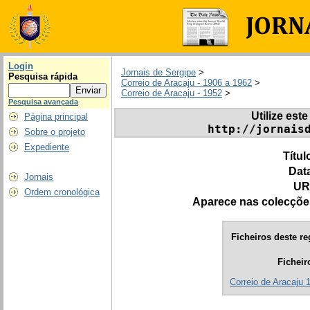
Login
Jornais de Sergipe
>
Pesquisa rápida
Correio de Aracaju - 1906 a 1962
>
Correio de Aracaju - 1952
>
Pesquisa avançada
Utilize este
Página principal
http://jornais
Sobre o projeto
Expediente
Títul
Dat
Jornais
UR
Ordem cronológica
Aparece nas colecçõe
Ficheiros deste re
Ficheir
Correio de Aracaju 1