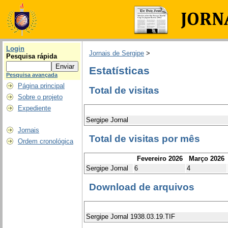
Login
Jornais de Sergipe
>
Pesquisa rápida
Estatísticas
Pesquisa avançada
Página principal
Total de visitas
Sobre o projeto
Expediente
Sergipe Jornal
Jornais
Total de visitas por mês
Ordem cronológica
Fevereiro 2026
Março 2026
Sergipe Jornal
6
4
Download de arquivos
Sergipe Jornal 1938.03.19.TIF