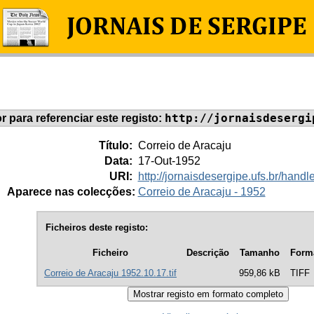
http://jornaisdesergi
or para referenciar este registo:
Título:
Correio de Aracaju
Data:
17-Out-1952
URI:
http://jornaisdesergipe.ufs.br/han
Aparece nas colecções:
Correio de Aracaju - 1952
Ficheiros deste registo:
Ficheiro
Descrição
Tamanho
Form
Correio de Aracaju 1952.10.17.tif
959,86 kB
TIFF