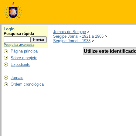
Login
Jornais de Sergipe
>
Pesquisa rápida
Sergipe Jornal - 1921 a 1965
>
Sergipe Jornal - 1938
>
Pesquisa avançada
Utilize este identificad
Página principal
Sobre o projeto
Expediente
Jornais
Ordem cronológica