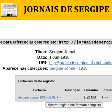
http://jornaisdesergi
or para referenciar este registo:
Título:
Sergipe Jornal
Data:
1-Jun-1938
URI:
http://jornaisdesergipe.ufs.br/han
Aparece nas colecções:
Sergipe Jornal - 1938
Ficheiros deste registo:
Ficheiro
Descrição
Tamanho
Forma
Sergipe Jornal 1938.06.01.TIF
1,22 MB
TIFF