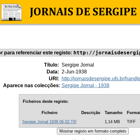
http://jornaisdesergi
or para referenciar este registo:
Título:
Sergipe Jornal
Data:
2-Jun-1938
URI:
http://jornaisdesergipe.ufs.br/han
Aparece nas colecções:
Sergipe Jornal - 1938
Ficheiros deste registo:
Ficheiro
Descrição
Tamanho
Forma
Sergipe Jornal 1938.06.02.TIF
1,14 MB
TIFF