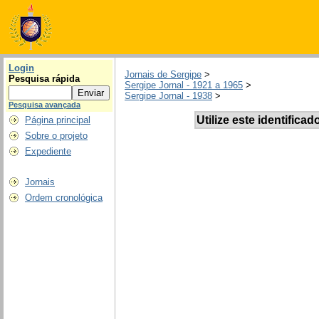
Login
Jornais de Sergipe
>
Pesquisa rápida
Sergipe Jornal - 1921 a 1965
>
Sergipe Jornal - 1938
>
Pesquisa avançada
Utilize este identificad
Página principal
Sobre o projeto
Expediente
Jornais
Ordem cronológica