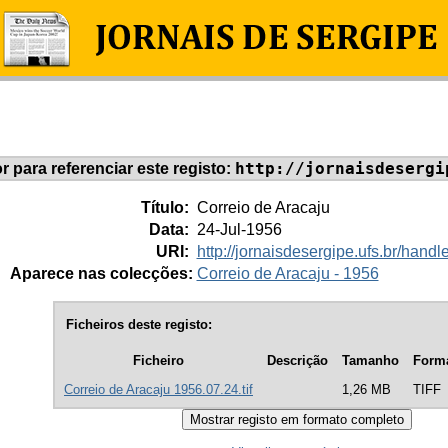
http://jornaisdesergi
or para referenciar este registo:
Título:
Correio de Aracaju
Data:
24-Jul-1956
URI:
http://jornaisdesergipe.ufs.br/han
Aparece nas colecções:
Correio de Aracaju - 1956
Ficheiros deste registo:
Ficheiro
Descrição
Tamanho
Form
Correio de Aracaju 1956.07.24.tif
1,26 MB
TIFF