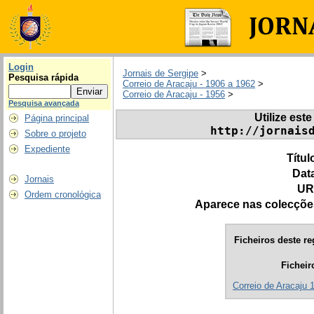
Login
Jornais de Sergipe
>
Pesquisa rápida
Correio de Aracaju - 1906 a 1962
>
Correio de Aracaju - 1956
>
Pesquisa avançada
Utilize este
Página principal
http://jornais
Sobre o projeto
Expediente
Títul
Dat
Jornais
UR
Ordem cronológica
Aparece nas colecçõe
Ficheiros deste re
Ficheir
Correio de Aracaju 1