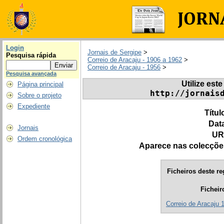
Login
Jornais de Sergipe
>
Pesquisa rápida
Correio de Aracaju - 1906 a 1962
>
Correio de Aracaju - 1956
>
Pesquisa avançada
Utilize este
Página principal
http://jornais
Sobre o projeto
Expediente
Títul
Dat
Jornais
UR
Ordem cronológica
Aparece nas colecçõe
Ficheiros deste re
Ficheir
Correio de Aracaju 1