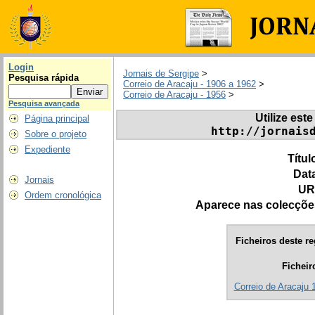
Login
Jornais de Sergipe
>
Pesquisa rápida
Correio de Aracaju - 1906 a 1962
>
Correio de Aracaju - 1956
>
Pesquisa avançada
Utilize este
Página principal
http://jornais
Sobre o projeto
Expediente
Títul
Dat
Jornais
UR
Ordem cronológica
Aparece nas colecçõe
Ficheiros deste re
Ficheir
Correio de Aracaju 1