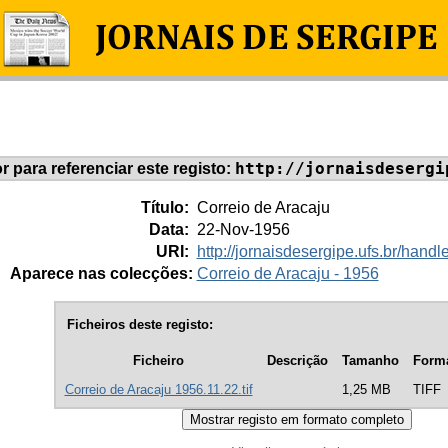
http://jornaisdesergi
or para referenciar este registo:
Título:
Correio de Aracaju
Data:
22-Nov-1956
URI:
http://jornaisdesergipe.ufs.br/han
Aparece nas colecções:
Correio de Aracaju - 1956
Ficheiros deste registo:
Ficheiro
Descrição
Tamanho
Form
Correio de Aracaju 1956.11.22.tif
1,25 MB
TIFF