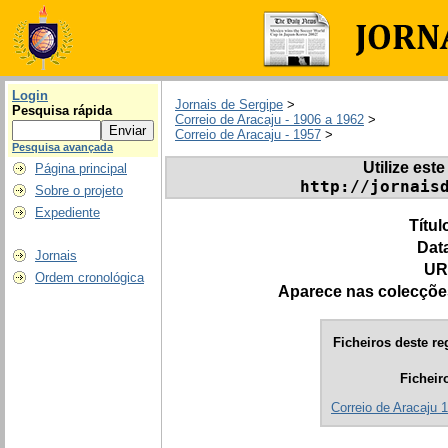
Login
Jornais de Sergipe
>
Pesquisa rápida
Correio de Aracaju - 1906 a 1962
>
Correio de Aracaju - 1957
>
Pesquisa avançada
Utilize este
Página principal
http://jornais
Sobre o projeto
Expediente
Títul
Dat
Jornais
UR
Ordem cronológica
Aparece nas colecçõe
Ficheiros deste re
Ficheir
Correio de Aracaju 1