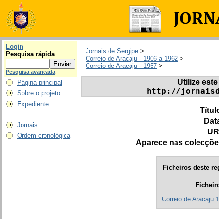
Login
Jornais de Sergipe
>
Pesquisa rápida
Correio de Aracaju - 1906 a 1962
>
Correio de Aracaju - 1957
>
Pesquisa avançada
Utilize este
Página principal
http://jornais
Sobre o projeto
Expediente
Títul
Dat
Jornais
UR
Ordem cronológica
Aparece nas colecçõe
Ficheiros deste re
Ficheir
Correio de Aracaju 1