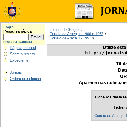
Login
Jornais de Sergipe
>
Pesquisa rápida
Correio de Aracaju - 1906 a 1962
>
Correio de Aracaju - 1957
>
Pesquisa avançada
Utilize este
Página principal
http://jornais
Sobre o projeto
Expediente
Títul
Dat
Jornais
UR
Ordem cronológica
Aparece nas colecçõe
Ficheiros deste re
Ficheir
Correio de Aracaju 1