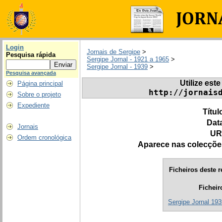
Login
Jornais de Sergipe
>
Pesquisa rápida
Sergipe Jornal - 1921 a 1965
>
Sergipe Jornal - 1939
>
Pesquisa avançada
Utilize este
Página principal
http://jornais
Sobre o projeto
Expediente
Títul
Dat
Jornais
UR
Ordem cronológica
Aparece nas colecçõe
Ficheiros deste r
Ficheir
Sergipe Jornal 193