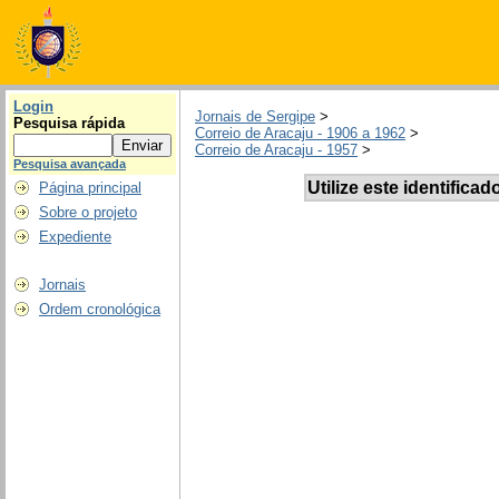
Login
Jornais de Sergipe
>
Pesquisa rápida
Correio de Aracaju - 1906 a 1962
>
Correio de Aracaju - 1957
>
Pesquisa avançada
Utilize este identificad
Página principal
Sobre o projeto
Expediente
Jornais
Ordem cronológica