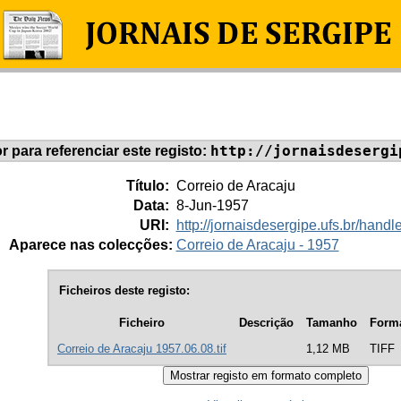
http://jornaisdesergi
or para referenciar este registo:
Título:
Correio de Aracaju
Data:
8-Jun-1957
URI:
http://jornaisdesergipe.ufs.br/han
Aparece nas colecções:
Correio de Aracaju - 1957
Ficheiros deste registo:
Ficheiro
Descrição
Tamanho
Form
Correio de Aracaju 1957.06.08.tif
1,12 MB
TIFF