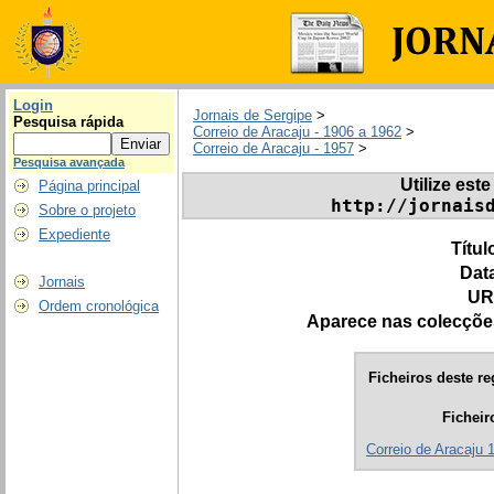
Login
Jornais de Sergipe
>
Pesquisa rápida
Correio de Aracaju - 1906 a 1962
>
Correio de Aracaju - 1957
>
Pesquisa avançada
Utilize este
Página principal
http://jornais
Sobre o projeto
Expediente
Títul
Dat
Jornais
UR
Ordem cronológica
Aparece nas colecçõe
Ficheiros deste re
Ficheir
Correio de Aracaju 1