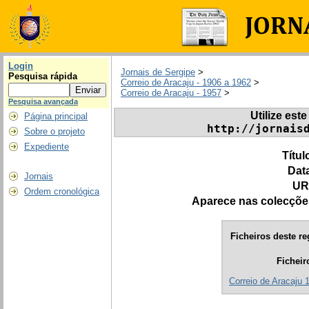
Login
Jornais de Sergipe
>
Pesquisa rápida
Correio de Aracaju - 1906 a 1962
>
Correio de Aracaju - 1957
>
Pesquisa avançada
Utilize este
Página principal
http://jornais
Sobre o projeto
Expediente
Títul
Dat
Jornais
UR
Ordem cronológica
Aparece nas colecçõe
Ficheiros deste re
Ficheir
Correio de Aracaju 1