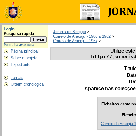
Login
Jornais de Sergipe
>
Pesquisa rápida
Correio de Aracaju - 1906 a 1962
>
Correio de Aracaju - 1957
>
Pesquisa avançada
Utilize este
Página principal
http://jornais
Sobre o projeto
Expediente
Títul
Dat
Jornais
UR
Ordem cronológica
Aparece nas colecçõe
Ficheiros deste re
Ficheir
Correio de Aracaju 1