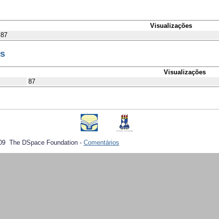
Visualizações
87
es
Visualizações
87
09 The DSpace Foundation -
Comentários