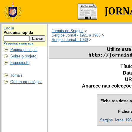
Login
Jornais de Sergipe
>
Pesquisa rápida
Sergipe Jornal - 1921 a 1965
>
Sergipe Jornal - 1939
>
Pesquisa avançada
Utilize este
Página principal
http://jornais
Sobre o projeto
Expediente
Títul
Dat
Jornais
UR
Ordem cronológica
Aparece nas colecçõe
Ficheiros deste r
Ficheir
Sergipe Jornal 193