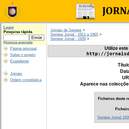
Login
Jornais de Sergipe
>
Pesquisa rápida
Sergipe Jornal - 1921 a 1965
>
Sergipe Jornal - 1939
>
Pesquisa avançada
Utilize este
Página principal
http://jornais
Sobre o projeto
Expediente
Títul
Dat
Jornais
UR
Ordem cronológica
Aparece nas colecçõe
Ficheiros deste r
Ficheir
Sergipe Jornal 193