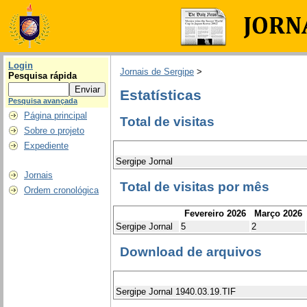
Login
Jornais de Sergipe
>
Pesquisa rápida
Estatísticas
Pesquisa avançada
Página principal
Total de visitas
Sobre o projeto
Expediente
Sergipe Jornal
Jornais
Total de visitas por mês
Ordem cronológica
Fevereiro 2026
Março 2026
Sergipe Jornal
5
2
Download de arquivos
Sergipe Jornal 1940.03.19.TIF