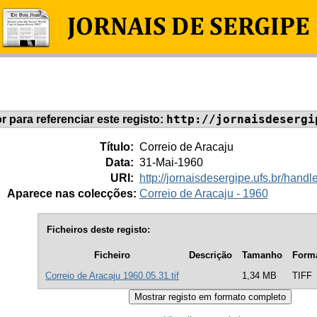
http://jornaisdesergi
or para referenciar este registo:
Título:
Correio de Aracaju
Data:
31-Mai-1960
URI:
http://jornaisdesergipe.ufs.br/han
Aparece nas colecções:
Correio de Aracaju - 1960
Ficheiros deste registo:
Ficheiro
Descrição
Tamanho
Form
Correio de Aracaju 1960.05.31.tif
1,34 MB
TIFF