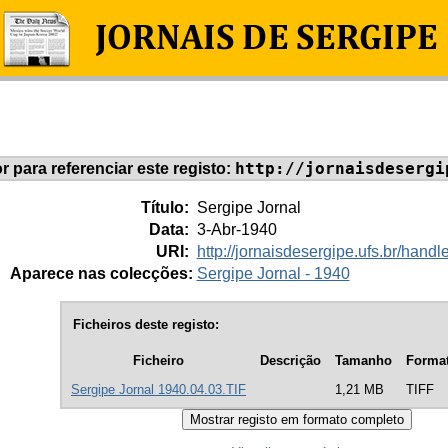
http://jornaisdesergi
or para referenciar este registo:
Título:
Sergipe Jornal
Data:
3-Abr-1940
URI:
http://jornaisdesergipe.ufs.br/han
Aparece nas colecções:
Sergipe Jornal - 1940
Ficheiros deste registo:
Ficheiro
Descrição
Tamanho
Forma
Sergipe Jornal 1940.04.03.TIF
1,21 MB
TIFF