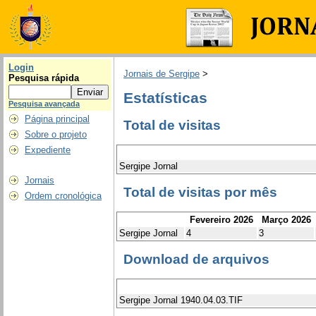
Login
Jornais de Sergipe
>
Pesquisa rápida
Estatísticas
Pesquisa avançada
Página principal
Total de visitas
Sobre o projeto
Expediente
Sergipe Jornal
Jornais
Total de visitas por mês
Ordem cronológica
Fevereiro 2026
Março 2026
Sergipe Jornal
4
3
Download de arquivos
Sergipe Jornal 1940.04.03.TIF