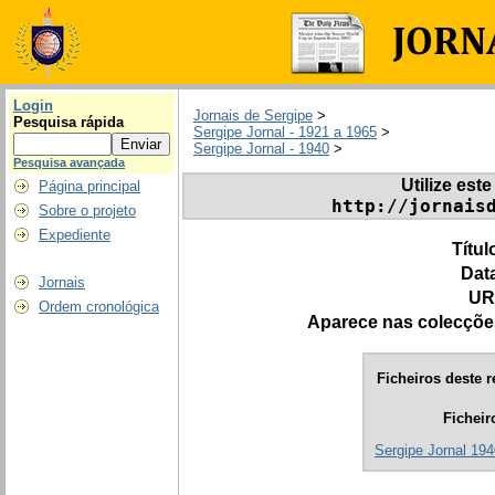
Login
Jornais de Sergipe
>
Pesquisa rápida
Sergipe Jornal - 1921 a 1965
>
Sergipe Jornal - 1940
>
Pesquisa avançada
Utilize este
Página principal
http://jornais
Sobre o projeto
Expediente
Títul
Dat
Jornais
UR
Ordem cronológica
Aparece nas colecçõe
Ficheiros deste r
Ficheir
Sergipe Jornal 194