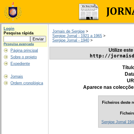
Login
Jornais de Sergipe
>
Pesquisa rápida
Sergipe Jornal - 1921 a 1965
>
Sergipe Jornal - 1940
>
Pesquisa avançada
Utilize este
Página principal
http://jornais
Sobre o projeto
Expediente
Títul
Dat
Jornais
UR
Ordem cronológica
Aparece nas colecçõe
Ficheiros deste r
Ficheir
Sergipe Jornal 194