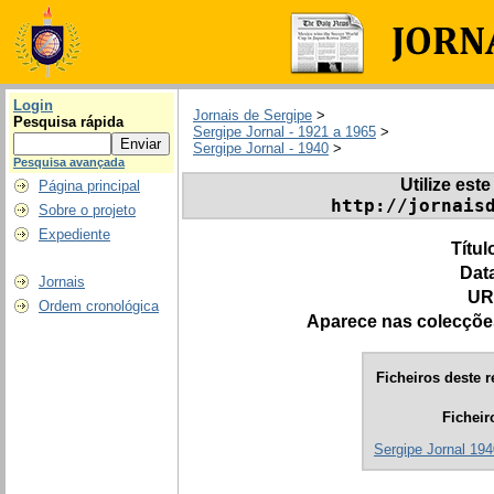
Login
Jornais de Sergipe
>
Pesquisa rápida
Sergipe Jornal - 1921 a 1965
>
Sergipe Jornal - 1940
>
Pesquisa avançada
Utilize este
Página principal
http://jornais
Sobre o projeto
Expediente
Títul
Dat
Jornais
UR
Ordem cronológica
Aparece nas colecçõe
Ficheiros deste r
Ficheir
Sergipe Jornal 194