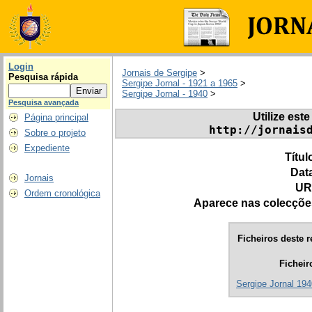
Login
Jornais de Sergipe
>
Pesquisa rápida
Sergipe Jornal - 1921 a 1965
>
Sergipe Jornal - 1940
>
Pesquisa avançada
Utilize este
Página principal
http://jornais
Sobre o projeto
Expediente
Títul
Dat
Jornais
UR
Ordem cronológica
Aparece nas colecçõe
Ficheiros deste r
Ficheir
Sergipe Jornal 194