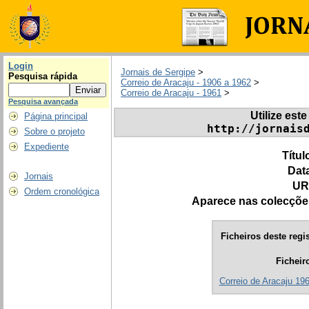
Login
Jornais de Sergipe
>
Pesquisa rápida
Correio de Aracaju - 1906 a 1962
>
Correio de Aracaju - 1961
>
Pesquisa avançada
Utilize este
Página principal
http://jornais
Sobre o projeto
Expediente
Títul
Dat
Jornais
UR
Ordem cronológica
Aparece nas colecçõe
Ficheiros deste regis
Ficheir
Correio de Aracaju 19