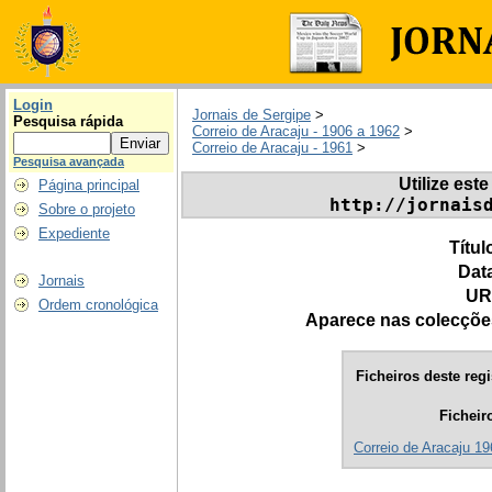
Login
Jornais de Sergipe
>
Pesquisa rápida
Correio de Aracaju - 1906 a 1962
>
Correio de Aracaju - 1961
>
Pesquisa avançada
Utilize este
Página principal
http://jornais
Sobre o projeto
Expediente
Títul
Dat
Jornais
UR
Ordem cronológica
Aparece nas colecçõe
Ficheiros deste regi
Ficheir
Correio de Aracaju 19