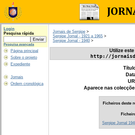
Login
Jornais de Sergipe
>
Pesquisa rápida
Sergipe Jornal - 1921 a 1965
>
Sergipe Jornal - 1940
>
Pesquisa avançada
Utilize este
Página principal
http://jornais
Sobre o projeto
Expediente
Títul
Dat
Jornais
UR
Ordem cronológica
Aparece nas colecçõe
Ficheiros deste r
Ficheir
Sergipe Jornal 194