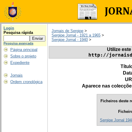
Login
Jornais de Sergipe
>
Pesquisa rápida
Sergipe Jornal - 1921 a 1965
>
Sergipe Jornal - 1940
>
Pesquisa avançada
Utilize este
Página principal
http://jornais
Sobre o projeto
Expediente
Títul
Dat
Jornais
UR
Ordem cronológica
Aparece nas colecçõe
Ficheiros deste r
Ficheir
Sergipe Jornal 194