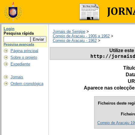
Login
Jornais de Sergipe
>
Pesquisa rápida
Correio de Aracaju - 1906 a 1962
>
Correio de Aracaju - 1962
>
Pesquisa avançada
Utilize este
Página principal
http://jornais
Sobre o projeto
Expediente
Títul
Dat
Jornais
UR
Ordem cronológica
Aparece nas colecçõe
Ficheiros deste regi
Ficheir
Correio de Aracaju 19