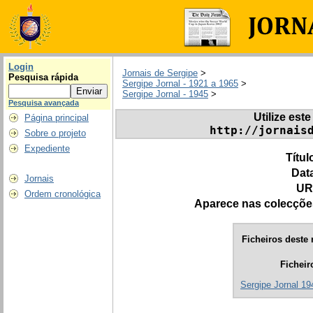
Login
Jornais de Sergipe
>
Pesquisa rápida
Sergipe Jornal - 1921 a 1965
>
Sergipe Jornal - 1945
>
Pesquisa avançada
Utilize este
Página principal
http://jornais
Sobre o projeto
Expediente
Títul
Dat
Jornais
UR
Ordem cronológica
Aparece nas colecçõe
Ficheiros deste 
Ficheir
Sergipe Jornal 194