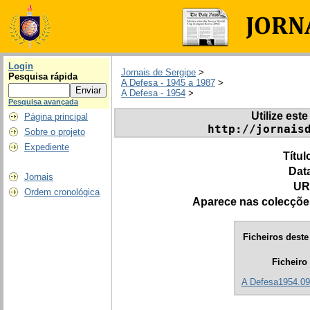
Login
Jornais de Sergipe
>
Pesquisa rápida
A Defesa - 1945 a 1987
>
A Defesa - 1954
>
Pesquisa avançada
Utilize este
Página principal
http://jornais
Sobre o projeto
Expediente
Títul
Dat
Jornais
UR
Ordem cronológica
Aparece nas colecçõe
Ficheiros deste 
Ficheiro
A Defesa1954.09