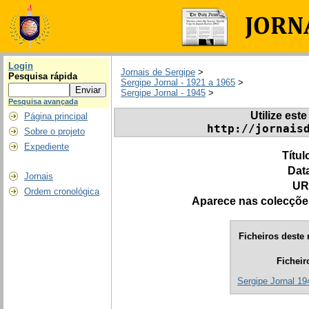
Login
Jornais de Sergipe
>
Pesquisa rápida
Sergipe Jornal - 1921 a 1965
>
Sergipe Jornal - 1945
>
Pesquisa avançada
Utilize este
Página principal
http://jornais
Sobre o projeto
Expediente
Títul
Dat
Jornais
UR
Ordem cronológica
Aparece nas colecçõe
Ficheiros deste 
Ficheir
Sergipe Jornal 194