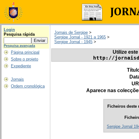
Login
Jornais de Sergipe
>
Pesquisa rápida
Sergipe Jornal - 1921 a 1965
>
Sergipe Jornal - 1945
>
Pesquisa avançada
Utilize este
Página principal
http://jornais
Sobre o projeto
Expediente
Títul
Dat
Jornais
UR
Ordem cronológica
Aparece nas colecçõe
Ficheiros deste 
Ficheir
Sergipe Jornal 194